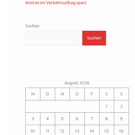
Kosten im Verkehrsalltag spart
Suchen
Suchen
August 2026
M
D
M
D
F
S
S
1
2
3
4
5
6
7
8
9
10
11
12
13
14
15
16